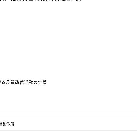
。
。
がる品質改善活動の定着
機製作所