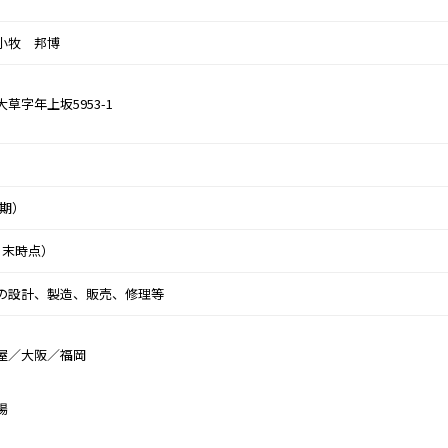
小牧　邦博
草字年上坂5953-1
月期）
3月末時点）
の設計、製造、販売、修理等
屋／大阪／福岡
場